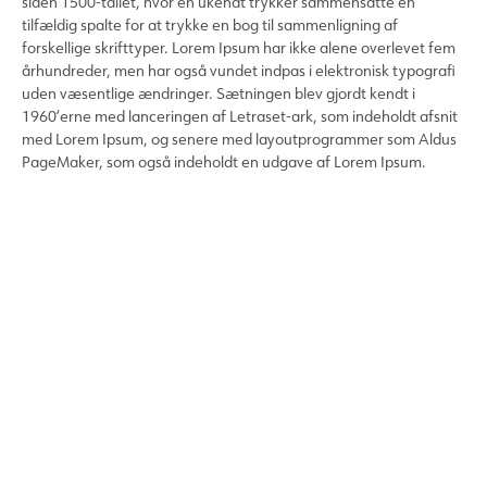
siden 1500-tallet, hvor en ukendt trykker sammensatte en
tilfældig spalte for at trykke en bog til sammenligning af
forskellige skrifttyper. Lorem Ipsum har ikke alene overlevet fem
århundreder, men har også vundet indpas i elektronisk typografi
uden væsentlige ændringer. Sætningen blev gjordt kendt i
1960’erne med lanceringen af Letraset-ark, som indeholdt afsnit
med Lorem Ipsum, og senere med layoutprogrammer som Aldus
PageMaker, som også indeholdt en udgave af Lorem Ipsum.